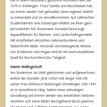
Die in Mainz-Mombach geborene Künstlerin lebt seit
1975 in Bohlingen. Trotz Familie und Berufsleben hat
sie immer wieder Zeit gefunden, ihren eigenen Malstil
zu entwickeln und zu vervollkommnen. Auf zahlreichen
Studienfahrten und Schulungen bildete sie ihren ganz
persönlichen Stil. Rosemarie Dunaiski bevorzugt
Aquarellfarben für Blumen- und Land­schaftsgemälde.
Mit Acrylfarben entstehen naturverbundene und
farbenfrohe Bilder. Reiz­volle und bewegende Motive
von Bodensee und Hegau sind ihr ein unerschöpflicher
Quell für ihre künstlerische Tätigkeit.
Martin Wellingerhoff
Am Bodensee zur Welt gekommen und aufgewachsen,
wohnt der Künstler jetzt schon seit langer Zeit mit
seiner Frau Bettina in Rielasingen-Worblingen. Seit 1997
ist er künstlerisch tätig. Ne­ben einer vielseitigen
Gestaltung und immer wieder neu entdeckten Motiven
zeich­nen sich seine Bilder durchgehend durch pastöse
Strukturen und auffällige Farbharmonien aus. Seine