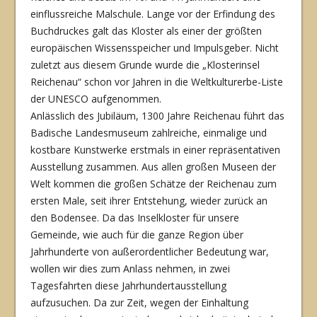
einflussreiche Malschule. Lange vor der Erfindung des
Buchdruckes galt das Kloster als einer der größten
europäischen Wissensspeicher und Impulsgeber. Nicht
zuletzt aus diesem Grunde wurde die „Klosterin­sel
Reichenau“ schon vor Jahren in die Weltkulturerbe-Liste
der UNESCO aufgenommen.
Anlässlich des Jubiläum, 1300 Jahre Reichenau führt das
Badische Landesmuseum zahlrei­che, einmalige und
kostbare Kunstwerke erstmals in einer repräsentativen
Ausstellung zu­sammen. Aus allen großen Museen der
Welt kommen die großen Schätze der Reichenau zum
ersten Male, seit ihrer Entstehung, wieder zurück an
den Bodensee. Da das Inselklos­ter für unsere
Gemeinde, wie auch für die ganze Region über
Jahrhunderte von außeror­dentlicher Bedeutung war,
wollen wir dies zum Anlass nehmen, in zwei
Tagesfahrten diese Jahrhundertausstellung
aufzusuchen. Da zur Zeit, wegen der Einhaltung