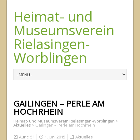
Heimat- und
Museumsverein
Rielasingen-
Worblingen
GAILINGEN – PERLE AM
HOCHRHEIN
Heimat- und Museumsverein Rielasingen-Worblingen
>
Aktuelles
>
Gailingen – Perle am Hochrhein
Auric_51
1. Juni 2015
Aktuelles