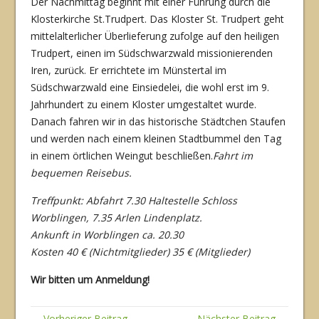
Der Nachmittag beginnt mit einer Führung durch die
Klosterkirche St.Trudpert. Das Kloster St. Trudpert geht
mittelalterlicher Überlieferung zufolge auf den heiligen
Trud­pert, einen im Südschwarzwald missionierenden
Iren, zurück. Er errichtete im Münstertal im
Südschwarzwald eine Einsiedelei, die wohl erst im 9.
Jahrhundert zu einem Kloster umgestaltet wurde.
Danach fahren wir in das historische Städtchen Staufen
und werden nach einem kleinen Stadtbummel den Tag
in einem örtlichen Weingut beschließen.
Fahrt im
bequemen Reisebus.
Treffpunkt: Abfahrt 7.30 Haltestelle Schloss
Worblingen, 7.35 Arlen Lindenplatz.
Ankunft in Worblingen ca. 20.30
Kosten 40 € (Nichtmitglieder) 35 € (Mitglieder)
Wir bitten um Anmeldung!
← Vorheriger Beitrag
Nächster Beitrag →